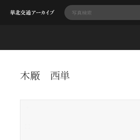
木厰 西単
+
-