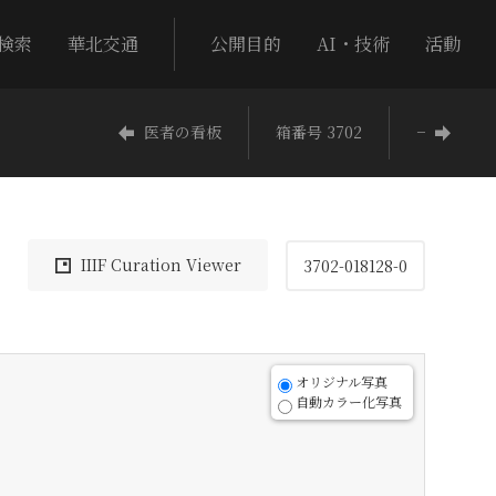
検索
華北交通
公開目的
AI・技術
活動
医者の看板
箱番号 3702
−
IIIF Curation Viewer
3702-018128-0
オリジナル写真
自動カラー化写真