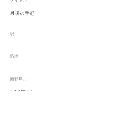
タイトル
最後の手記
駅
路線
撮影年月
1939年3月
撮影者
竹島