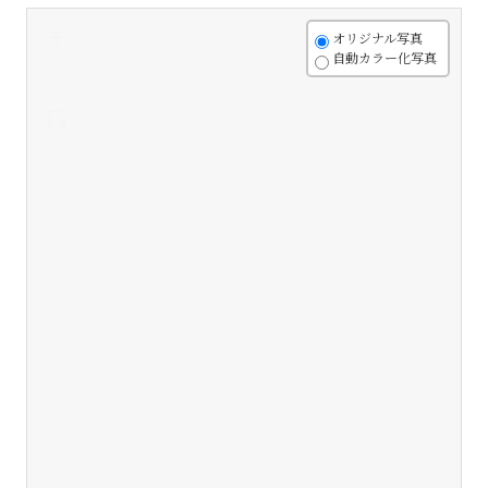
+
オリジナル写真
自動カラー化写真
-