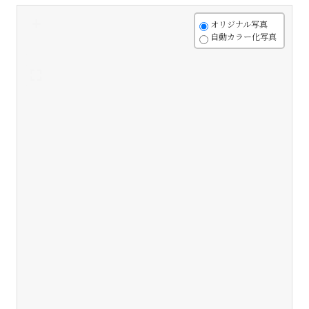
+
オリジナル写真
自動カラー化写真
-