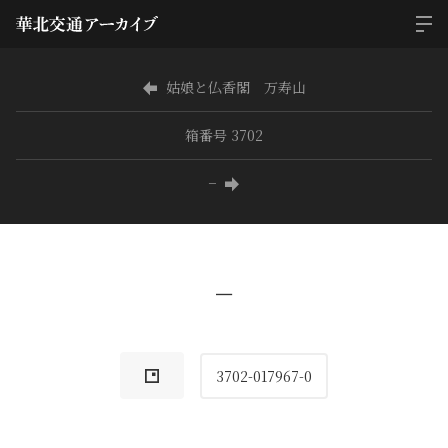
姑娘と仏香閣 万寿山
箱番号 3702
−
−
3702-017967-0