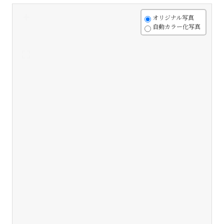
+
オリジナル写真
自動カラー化写真
-