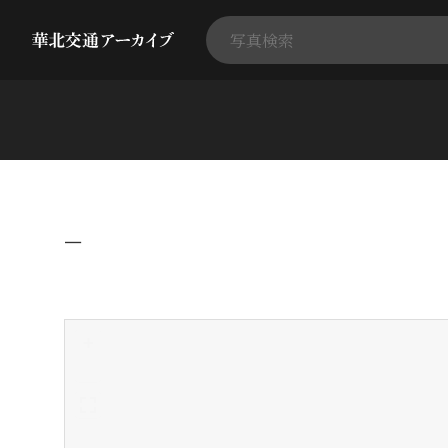
−
+
-