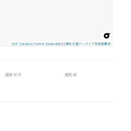
IIIF Curation Viewer Embedded
|
華北交通アーカイブ作成委員会
撮影年月
撮影者
備考