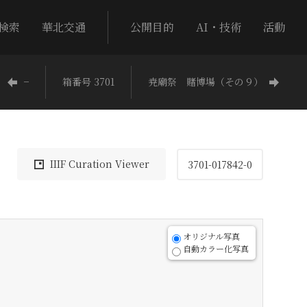
検索
華北交通
公開目的
AI・技術
活動
−
箱番号 3701
尭廟祭 賭博場（その９）
IIIF Curation Viewer
3701-017842-0
オリジナル写真
自動カラー化写真