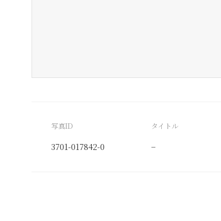
写真ID
タイトル
3701-017842-0
−
分類番号
検閲印