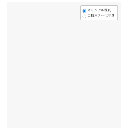
+
オリジナル写真
自動カラー化写真
-