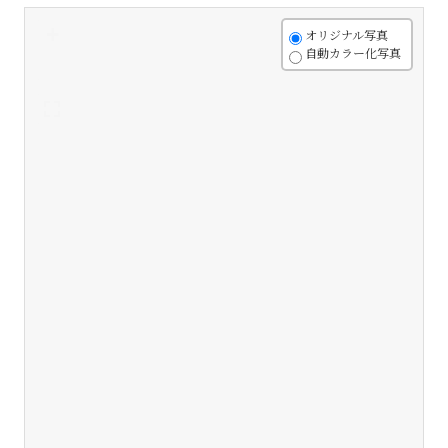
+
オリジナル写真
自動カラー化写真
-