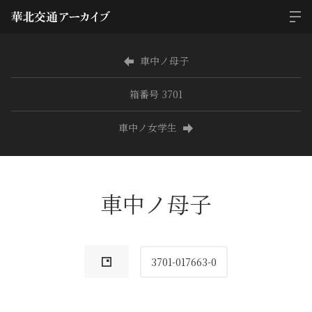
車中ノ母子
箱番号 3701
車中ノ女学生
車中ノ母子
3701-017663-0