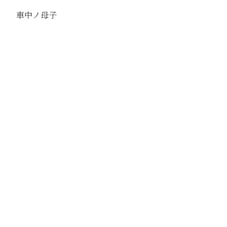
車中ノ母子
駅
路線
京山線
撮影年月
撮影者
安福