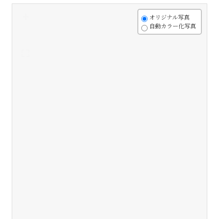
+
オリジナル写真
自動カラー化写真
-