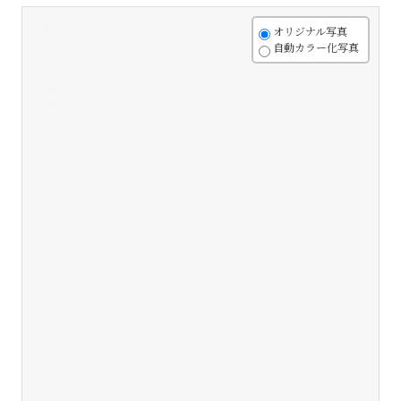
+
オリジナル写真
自動カラー化写真
-