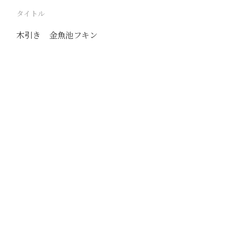
タイトル
木引き 金魚池フキン
駅
北京
路線
京古線
京包線
大台線
通州東站線
撮影年月
1939年5月