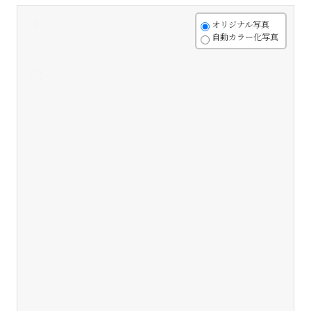
+
オリジナル写真
自動カラー化写真
-