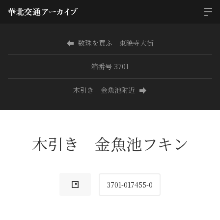
数珠を買ふ 東暁寺大街
箱番号 3701
木引き 金魚池附近
木引き 金魚池フキン
3701-017455-0