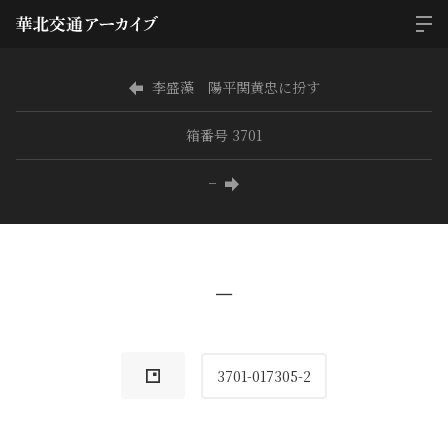
李盛藻 陽平関黄忠に扮す
箱番号 3701
−
−
3701-017305-2