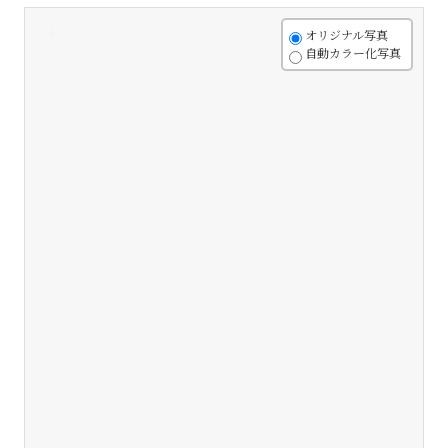
+
オリジナル写真
自動カラー化写真
-