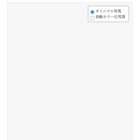
+
オリジナル写真
自動カラー化写真
-