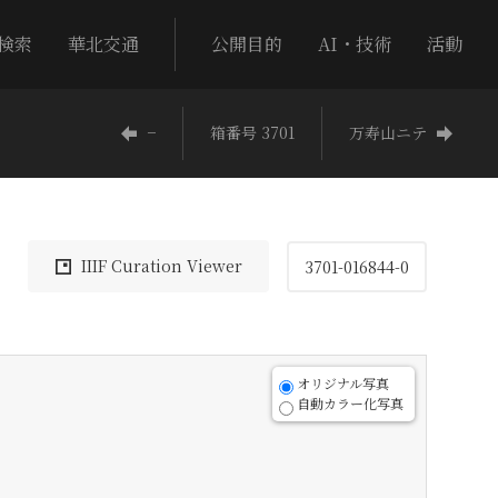
検索
華北交通
公開目的
AI・技術
活動
−
箱番号 3701
万寿山ニテ
IIIF Curation Viewer
3701-016844-0
オリジナル写真
自動カラー化写真