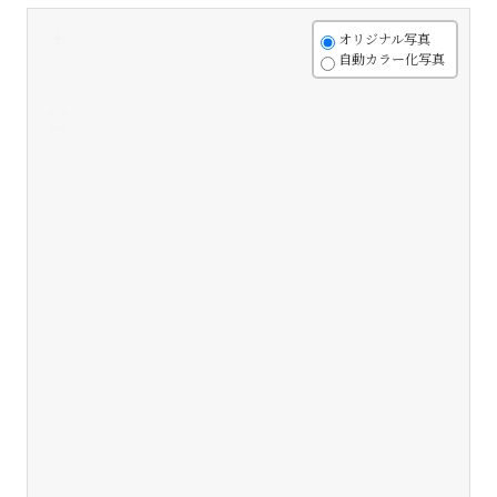
+
オリジナル写真
自動カラー化写真
-