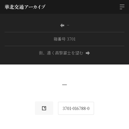
−
箱番号 3701
街、遠く昌黎富士を望む
−
3701-016788-0