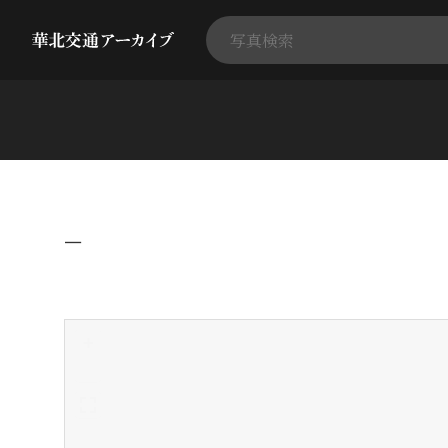
−
+
-