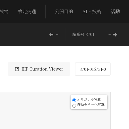
検索
華北交通
公開目的
AI・技術
活動
−
箱番号 3701
−
IIIF Curation Viewer
3701-016731-0
オリジナル写真
自動カラー化写真