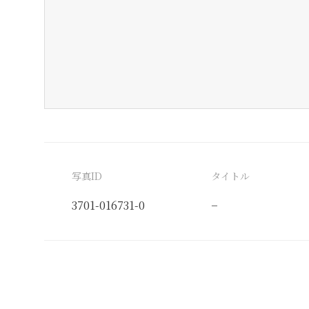
写真ID
タイトル
3701-016731-0
−
分類番号
検閲印