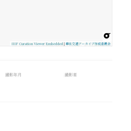
IIIF Curation Viewer Embedded
|
華北交通アーカイブ作成委員会
撮影年月
撮影者
備考