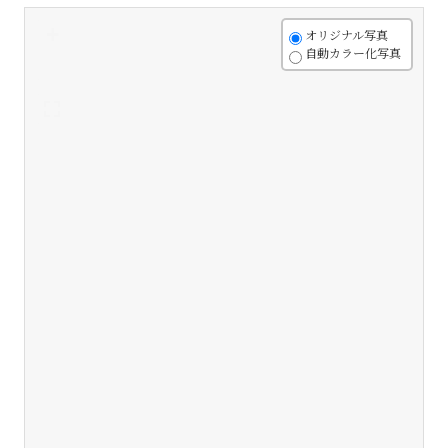
+
オリジナル写真
自動カラー化写真
-