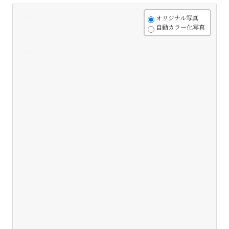
+
オリジナル写真
自動カラー化写真
-