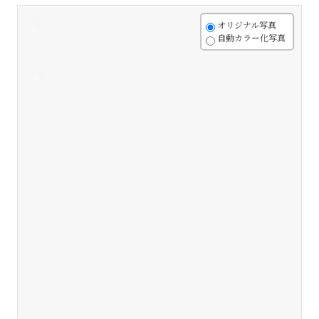
+
オリジナル写真
自動カラー化写真
-