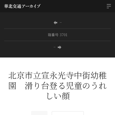
−
箱番号 3701
−
北京市立宣永光寺中街幼稚
園 滑り台登る児童のうれ
しい顔