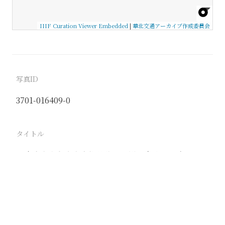
IIIF Curation Viewer Embedded
|
華北交通アーカイブ作成委員会
写真ID
3701-016409-0
タイトル
北京市立宣永光寺中街幼稚園 滑り台登る児童のうれ
しい顔
駅
北京