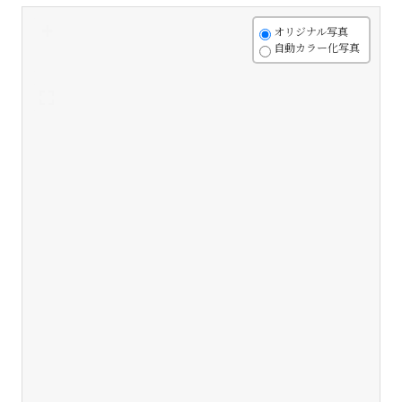
+
オリジナル写真
自動カラー化写真
-