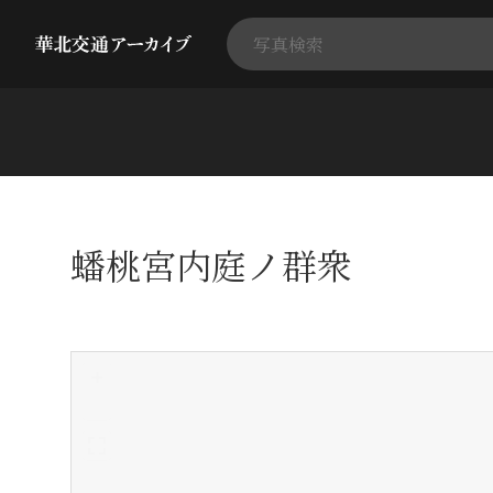
蟠桃宮内庭ノ群衆
+
-