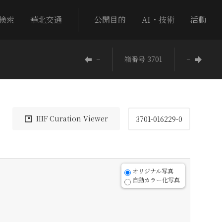
検索
華北交通
公開目的
AI・技術
活動
−
箱番号 3701
−
IIIF Curation Viewer
3701-016229-0
オリジナル写真
自動カラー化写真