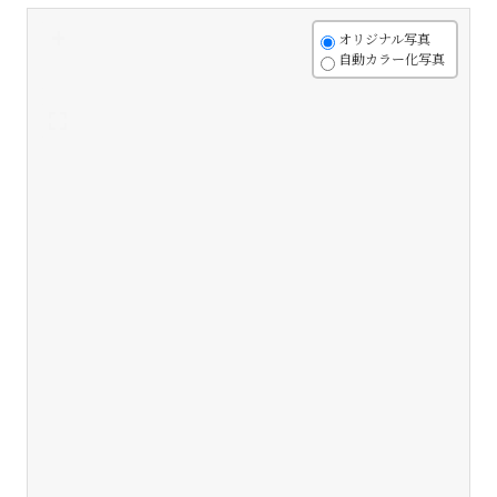
+
オリジナル写真
自動カラー化写真
-