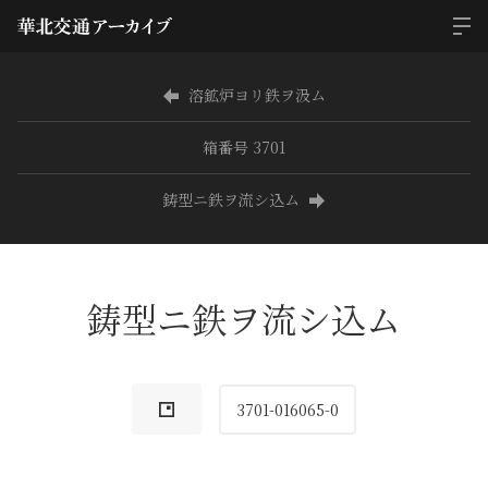
溶鉱炉ヨリ鉄ヲ汲ム
箱番号 3701
鋳型ニ鉄ヲ流シ込ム
鋳型ニ鉄ヲ流シ込ム
3701-016065-0