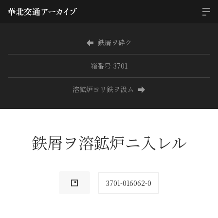
鉄屑ヲ砕ク
箱番号 3701
溶鉱炉ヨリ鉄ヲ汲ム
鉄屑ヲ溶鉱炉ニ入レル
3701-016062-0