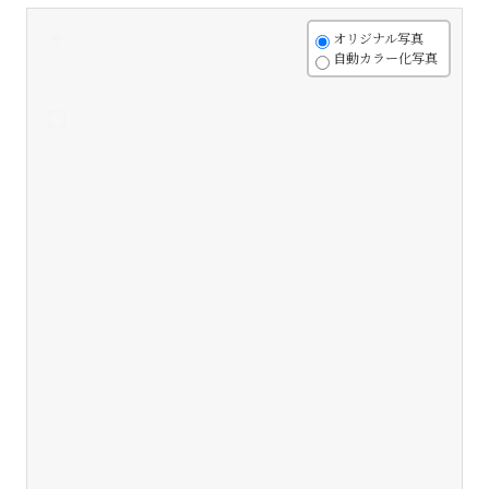
+
オリジナル写真
自動カラー化写真
-