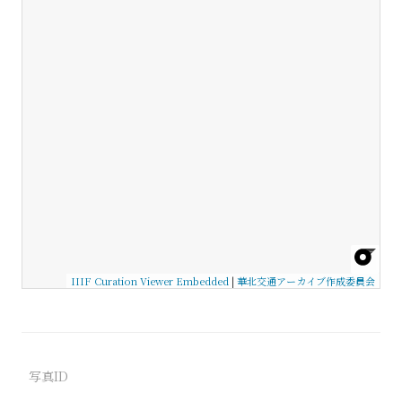
IIIF Curation Viewer Embedded
|
華北交通アーカイブ作成委員会
写真ID