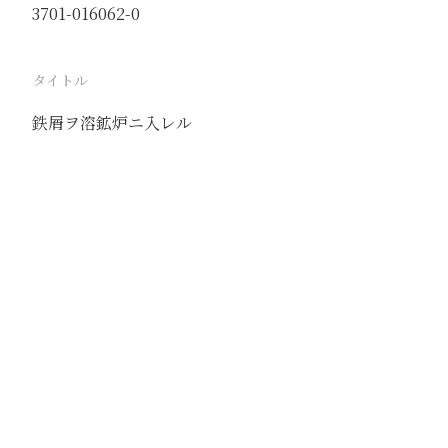
3701-016062-0
タイトル
鉄屑ヲ溶鉱炉ニ入レル
駅
北京
路線
京古線
京包線
大台線
通州東站線
撮影年月