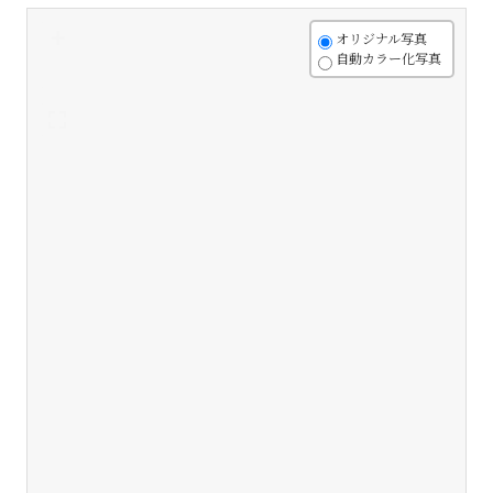
+
オリジナル写真
自動カラー化写真
-