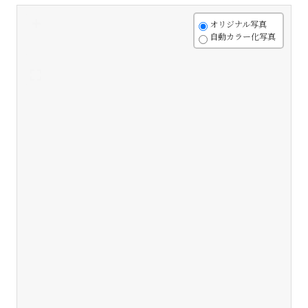
+
オリジナル写真
自動カラー化写真
-