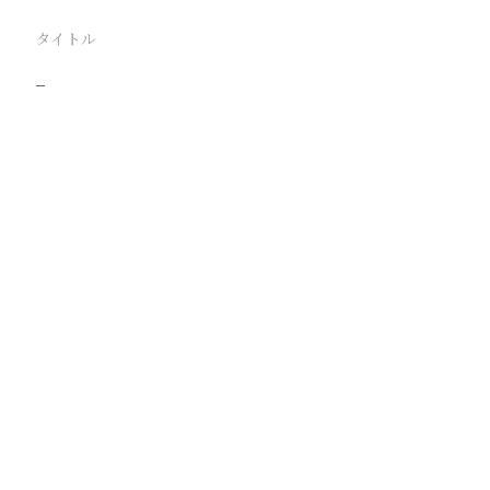
タイトル
−
駅
路線
撮影年月
撮影者