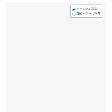
+
オリジナル写真
自動カラー化写真
-