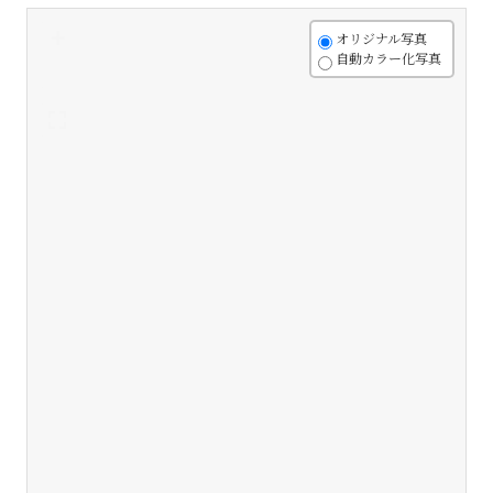
+
オリジナル写真
自動カラー化写真
-