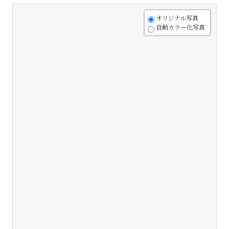
+
オリジナル写真
自動カラー化写真
-