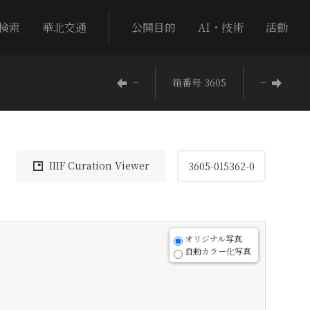
検索
華北交通
公開目的
AI・技術
活動
−
箱番号 3605
−
IIIF Curation Viewer
3605-015362-0
オリジナル写真
自動カラー化写真