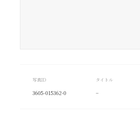
写真ID
タイトル
3605-015362-0
−
分類番号
検閲印