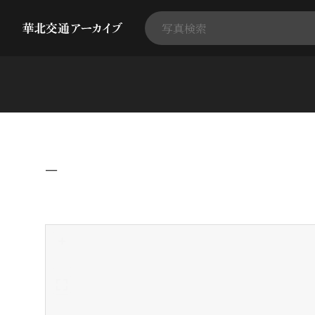
−
+
-