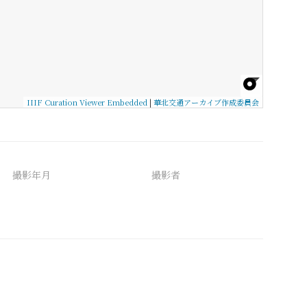
IIIF Curation Viewer Embedded
|
華北交通アーカイブ作成委員会
撮影年月
撮影者
備考