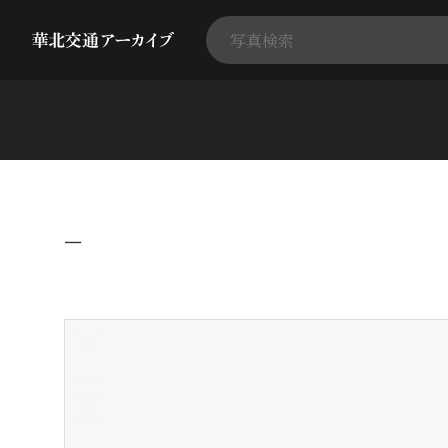
−
+
-