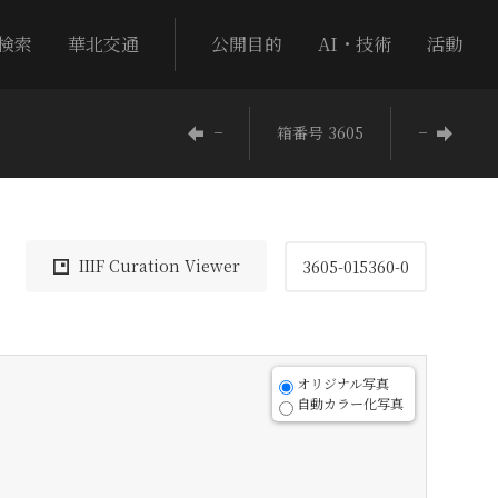
検索
華北交通
公開目的
AI・技術
活動
−
箱番号 3605
−
IIIF Curation Viewer
3605-015360-0
オリジナル写真
自動カラー化写真