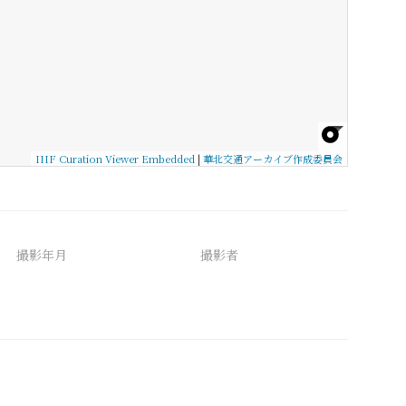
IIIF Curation Viewer Embedded
|
華北交通アーカイブ作成委員会
撮影年月
撮影者
備考