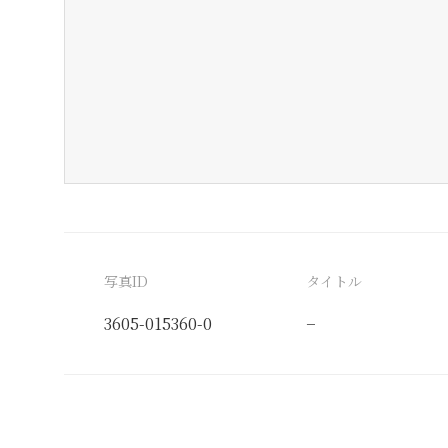
写真ID
タイトル
3605-015360-0
−
分類番号
検閲印