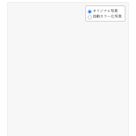
+
オリジナル写真
自動カラー化写真
-