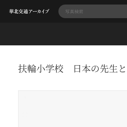
扶輪小学校 日本の先生と
+
-