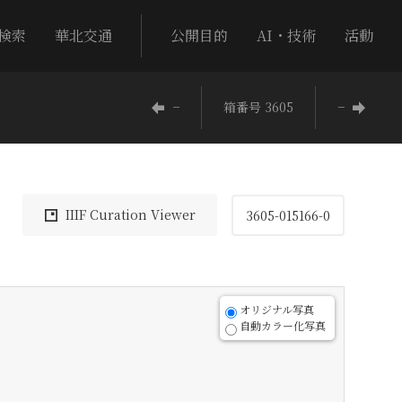
検索
華北交通
公開目的
AI・技術
活動
−
箱番号 3605
−
IIIF Curation Viewer
3605-015166-0
オリジナル写真
自動カラー化写真