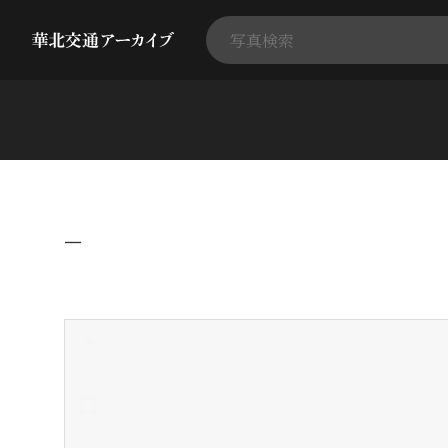
−
+
-