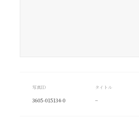
写真ID
タイトル
3605-015134-0
−
分類番号
検閲印