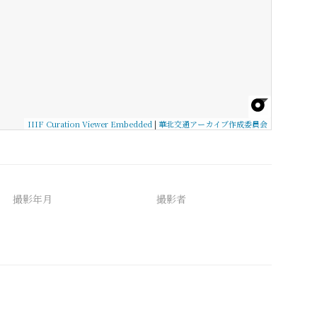
IIIF Curation Viewer Embedded
|
華北交通アーカイブ作成委員会
撮影年月
撮影者
備考