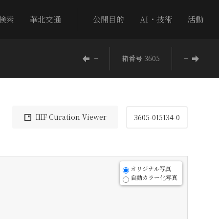
検索
華北交通
公開目的
AI・技術
活動
−
箱番号 3605
−
IIIF Curation Viewer
3605-015134-0
オリジナル写真
自動カラー化写真