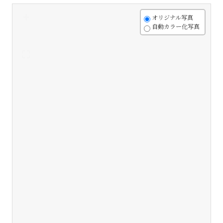
+
オリジナル写真
自動カラー化写真
-