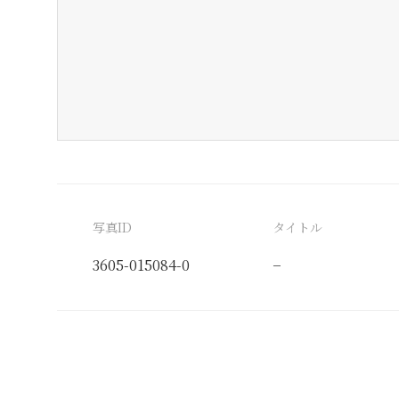
写真ID
タイトル
3605-015084-0
−
分類番号
検閲印