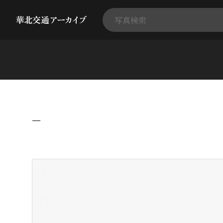
−
+
-