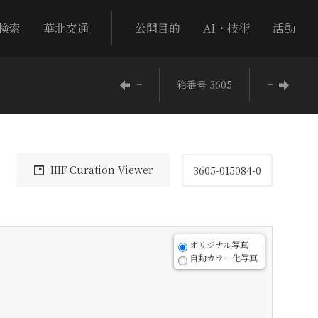
検索
華北交通
公開目的
AI・技術
活動
−
箱番号 3605
−
IIIF Curation Viewer
3605-015084-0
オリジナル写真
自動カラー化写真