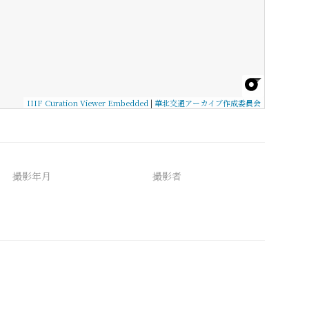
IIIF Curation Viewer Embedded
|
華北交通アーカイブ作成委員会
撮影年月
撮影者
備考