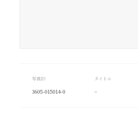
写真ID
タイトル
3605-015014-0
−
分類番号
検閲印