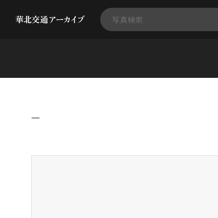
−
+
-