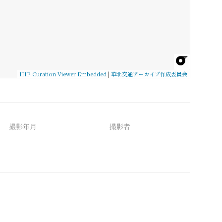
IIIF Curation Viewer Embedded
|
華北交通アーカイブ作成委員会
撮影年月
撮影者
備考