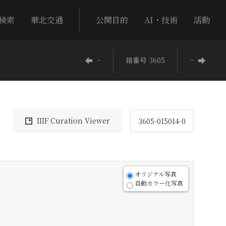
検索
華北交通
公開目的
AI・技術
活動
−
箱番号 3605
−
IIIF Curation Viewer
3605-015014-0
オリジナル写真
自動カラー化写真