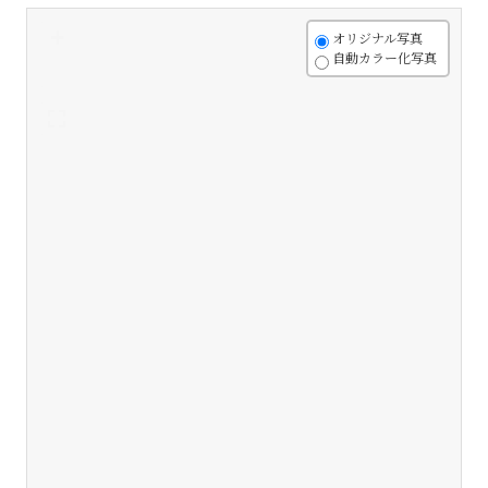
+
オリジナル写真
自動カラー化写真
-