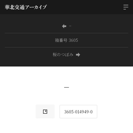
−
箱番号 3605
桜のつぼみ
−
3605-014949-0