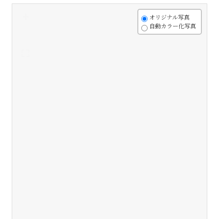
+
オリジナル写真
自動カラー化写真
-