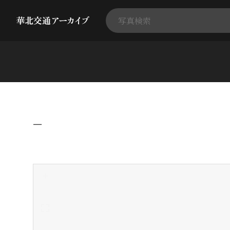
−
+
-