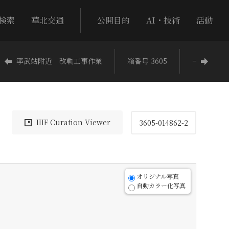
検索
華北交通
公開目的
AI・技術
活動
寧武站附近 改軌工事作業
箱番号 3605
−
IIIF Curation Viewer
3605-014862-2
オリジナル写真
自動カラー化写真