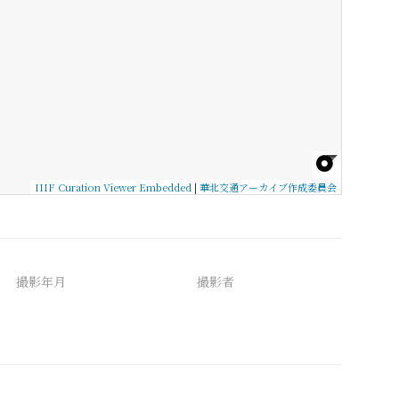
IIIF Curation Viewer Embedded
|
華北交通アーカイブ作成委員会
撮影年月
撮影者