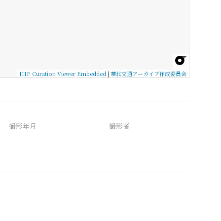
IIIF Curation Viewer Embedded
|
華北交通アーカイブ作成委員会
撮影年月
撮影者
備考