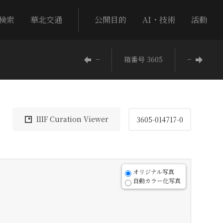
検索
華北交通
公開目的
AI・技術
活動
−
箱番号 3605
−
IIIF Curation Viewer
3605-014717-0
オリジナル写真
自動カラー化写真