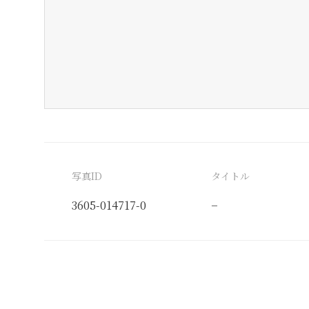
写真ID
タイトル
3605-014717-0
−
分類番号
検閲印