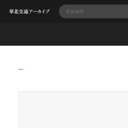
−
+
-