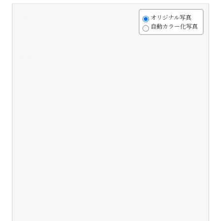
+
オリジナル写真
自動カラー化写真
-