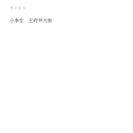
タイトル
小李生 王府井大街
駅
北京
路線
京古線
京包線
大台線
通州東站線
撮影年月
1939年4月