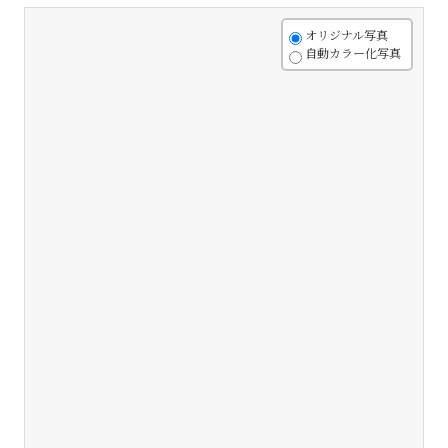
+
オリジナル写真
自動カラー化写真
-