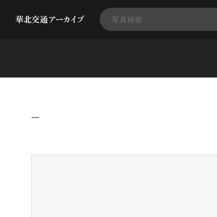
−
+
-