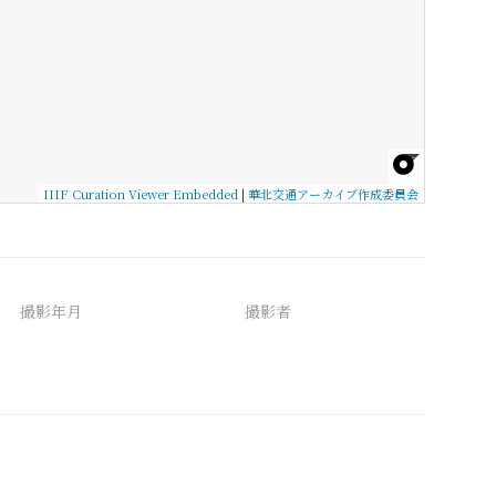
IIIF Curation Viewer Embedded
|
華北交通アーカイブ作成委員会
撮影年月
撮影者
備考