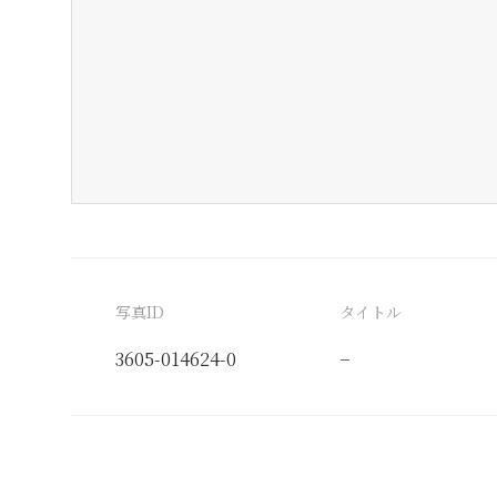
写真ID
タイトル
3605-014624-0
−
分類番号
検閲印