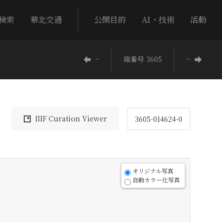
検索
華北交通
公開目的
AI・技術
活動
−
箱番号 3605
−
IIIF Curation Viewer
3605-014624-0
オリジナル写真
自動カラー化写真