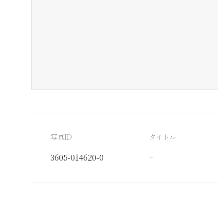
写真ID
タイトル
3605-014620-0
−
分類番号
検閲印