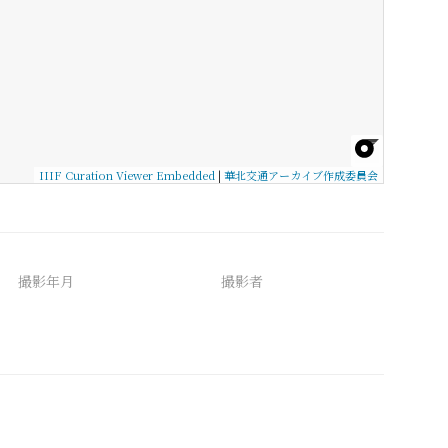
IIIF Curation Viewer Embedded
|
華北交通アーカイブ作成委員会
撮影年月
撮影者
備考