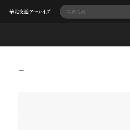
−
+
-