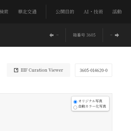
検索
華北交通
公開目的
AI・技術
活動
−
箱番号 3605
−
IIIF Curation Viewer
3605-014620-0
オリジナル写真
自動カラー化写真