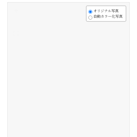
+
オリジナル写真
自動カラー化写真
-