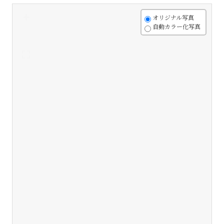
+
オリジナル写真
自動カラー化写真
-