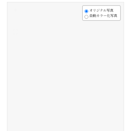
+
オリジナル写真
自動カラー化写真
-