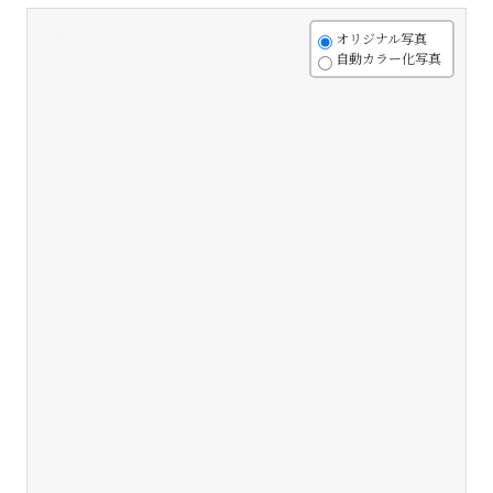
+
オリジナル写真
自動カラー化写真
-