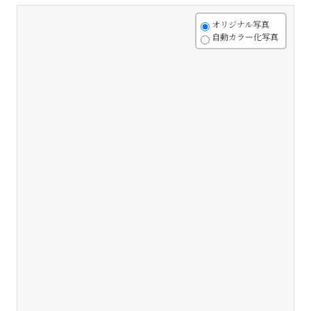
+
オリジナル写真
自動カラー化写真
-