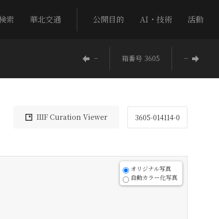
検索
華北交通
公開目的
AI・技術
活動
−
箱番号 3605
−
IIIF Curation Viewer
3605-014114-0
オリジナル写真
自動カラー化写真