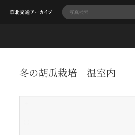
冬の胡瓜栽培 温室内
+
-